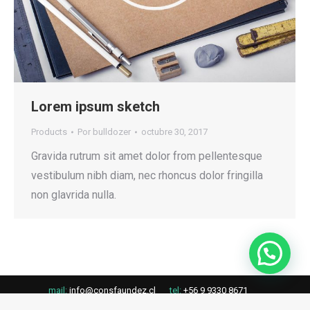
Lorem ipsum sketch
Products
Por
bulldozer
octubre 30, 2017
Gravida rutrum sit amet dolor from pellentesque
vestibulum nibh diam, nec rhoncus dolor fringilla
non glavrida nulla.
mail:
info@consfaundez.cl
tel:
+56 9 9330 8671