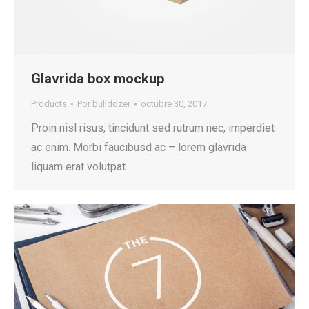
Glavrida box mockup
Products
Por
bulldozer
octubre 30, 2017
Proin nisl risus, tincidunt sed rutrum nec, imperdiet
ac enim. Morbi faucibusd ac – lorem glavrida
liquam erat volutpat.